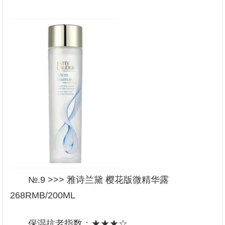
№.9 >>> 雅诗兰黛 樱花版微精华露
268RMB/200ML
保湿抗老指数：★★★☆