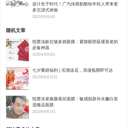
设计先于时代！广汽传祺影酷给年轻人带来更
多沉浸式体验
2022年6月4日
随机文章
悦蕾冻龄抗皱多效眼膜：紧致眼部延缓衰老的
必备神器
2025年8月4日
七夕重磅福利 | 买酒送花，浪漫氛围即可达
2023年8月21日
悦蕾冰泉焕颜蚕丝面膜：敏感肌肤补水嫩白首
选臻品面膜
2022年8月2日