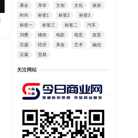
展会
库存
文创
文化
旅游
时尚
标签1
标签2
标签3
业
标签一
标签三
标签二
汽车
消费
猪肉
电影
电竞
疫苗
百盛
经济
美妆
艺术
融信
豆腐
贸易
关注网站