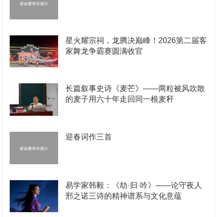
星火耀宗祠，龙腾决巅峰！2026第二届客
家舞龙争霸赛圆满收官
长篇叙事史诗《麦芒》——两粒被风吹散
的麦子用六十年走回同一根麦秆
迎春词作三首
易学家韩毅：《劫·归·吟》——论守夜人
邢之诺三诗的精神谱系与文化意蕴