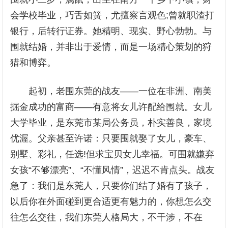
会学校毕业，巧舌如簧，尤擅察言观色;曾就职渣打
银行，后转行证券。她精明、现实、野心勃勃。与
围就结婚，并非出于爱情，而是一场精心策划的狩
猎和博弈。
起初，老围东莞的战友——一位在非洲、南美
掘金成功的富商——有意将女儿许配给围就。女儿
大学毕业，是东莞市某局公务员，朴实善良，家境
优渥。父亲甚至许诺：只要围就娶了女儿，豪车、
别墅、彩礼，任选!但求宝贝女儿幸福。可围就嫌弃
女孩“不够漂亮”、“不懂风情”，迟迟不肯点头。战友
急了：我们是东莞人，只要你们结了婚有了孩子，
以后你在外面碰到更合适更有魅力的，你想怎么交
往怎么交往，我们东莞人格局大，不干涉，不在