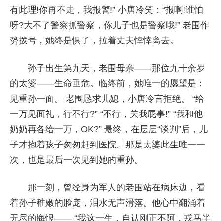
有此理!你再不走，我报警!” 小唐冷笑：“报啊!谁怕
呀?大不了警察抓警察，你儿子也是警察哦!” 老围作
势拨号，她终是惧了，拉着丈夫悻悻离去。
孙子出生第九天，老围母亲——那位九十余岁
的太婆——生命垂危。临终前，她唯一的愿望是：
见重孙一面。 老围恳求儿媳，小唐冷言拒绝。 “给
一万见面礼，行不行?” “不行，关我屁事!” “我和他
奶奶再各给一万，OK?” 最终，在层层“谈判”后，儿
子才抱着孩子匆匆赶到医院。那是太婆此生唯一一
次，也是最后一次见到她的重孙。
那一刻，曾经身为军人的老围站在病床边，看
着孙子稚嫩的脸庞，泪水无声滑落。他心中翻涌着
无尽的悔恨—— “我这一生，自认刚正不阿，戎马半