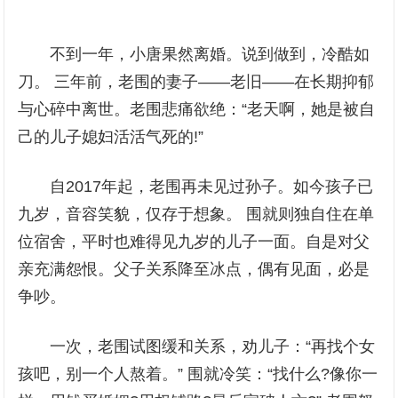
不到一年，小唐果然离婚。说到做到，冷酷如
刀。 三年前，老围的妻子——老旧——在长期抑郁
与心碎中离世。老围悲痛欲绝：“老天啊，她是被自
己的儿子媳妇活活气死的!”
自2017年起，老围再未见过孙子。如今孩子已
九岁，音容笑貌，仅存于想象。 围就则独自住在单
位宿舍，平时也难得见九岁的儿子一面。自是对父
亲充满怨恨。父子关系降至冰点，偶有见面，必是
争吵。
一次，老围试图缓和关系，劝儿子：“再找个女
孩吧，别一个人熬着。” 围就冷笑：“找什么?像你一