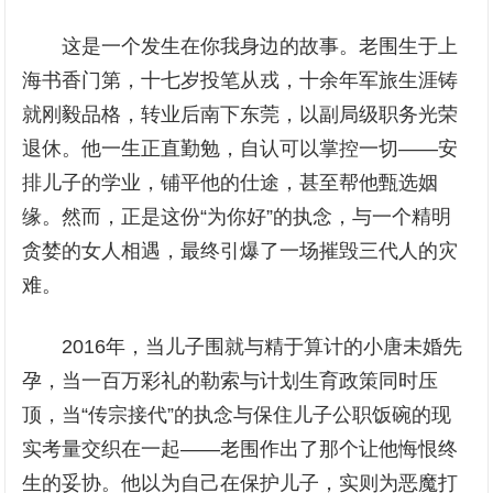
这是一个发生在你我身边的故事。老围生于上
海书香门第，十七岁投笔从戎，十余年军旅生涯铸
就刚毅品格，转业后南下东莞，以副局级职务光荣
退休。他一生正直勤勉，自认可以掌控一切——安
排儿子的学业，铺平他的仕途，甚至帮他甄选姻
缘。然而，正是这份“为你好”的执念，与一个精明
贪婪的女人相遇，最终引爆了一场摧毁三代人的灾
难。
2016年，当儿子围就与精于算计的小唐未婚先
孕，当一百万彩礼的勒索与计划生育政策同时压
顶，当“传宗接代”的执念与保住儿子公职饭碗的现
实考量交织在一起——老围作出了那个让他悔恨终
生的妥协。他以为自己在保护儿子，实则为恶魔打