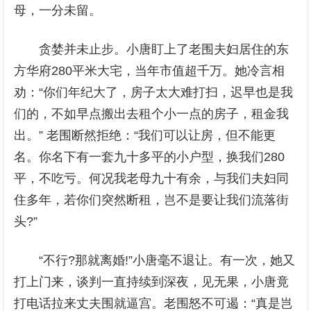
母，一分未留。
贪婪并未止步。小唐盯上了老围夫妇居住的东
方华府280平米大宅，当年市值超千万。她冷言相
劝：“你们年纪大了，房子太大难打扫，迟早也是我
们的，不如早点搬出去租个小一点的房子，租金我
出。” 老围断然拒绝：“我们可以让房，但不能更
名。你名下有一套九十多平的小户型，换我们280
平，不吃亏。何况我老母九十有余，与我们夫妇同
住多年，若你们突然断租，岂不是要让我们流落街
头?”
“不行?那就离婚!”小唐毫不退让。有一次，她又
打上门来，谈判一直持续到深夜，见无果，小唐竟
打电话拉来丈夫围就逼宫。老围怒不可遏：“真是岂