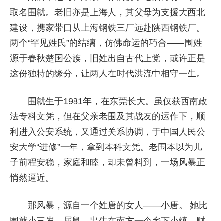
取名围就。老旧亦是上海人，其父母为支援大西北
建设，携家带口从上海钢铁三厂远赴陕西钢铁厂。
两个“罕见姓氏”的结缡，仿佛命运的巧合——围姓
源于春秋楚国公族，旧姓出自古代上党，或许正是
这份独特的缘分，让两人在时代洪流中相守一生。
围就生于1981年，在东莞长大。虽仅获西南政
法专科文凭，但在父亲老围及其战友的运作下，顺
利进入公安系统，又通过关系协调，于中国人民公
安大学“进修”一年，拿到本科文凭。老围本以为儿
子前程安稳，家庭和睦，却未曾料到，一场风暴正
悄然逼近。
那风暴，源自一个姓唐的女人——小唐。 她比
围就小三岁，属鼠，出生在南方一个乡下小镇，财