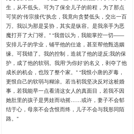
生，从不低头。可为了保全儿子的前程，为了那点
可笑的‘传宗接代’执念，我竟向贪婪低头，交出一百
万。我以为那是妥协，其实是纵容。是我亲手为恶
魔打开了大门呀。” “我曾以为，我能掌控一切——
安排儿子的学业，铺平他的仕途，甚至帮他甄选姻
缘。可我错了。我的控制，造就了他的逆反;我的保
护，成了他的软弱。我用‘为你好’的名义，剥夺了他
成长的机会，也毁了整个家。” “我恨小唐的歹毒，
更恨自己的软弱与糊涂。若当初我坚决反对这桩婚
事，若我能早一点看清这女人的真面目，若我不因
她肚里的孩子是男娃而动摇……或许，妻子不会郁
结于心，母亲不会含恨而终，儿子不会与我形同陌
路。”