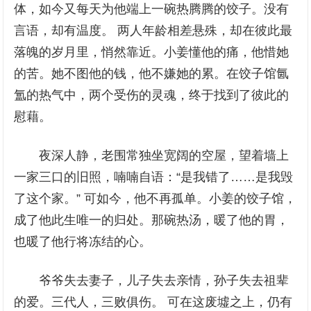
体，如今又每天为他端上一碗热腾腾的饺子。没有
言语，却有温度。 两人年龄相差悬殊，却在彼此最
落魄的岁月里，悄然靠近。小姜懂他的痛，他惜她
的苦。她不图他的钱，他不嫌她的累。在饺子馆氤
氲的热气中，两个受伤的灵魂，终于找到了彼此的
慰藉。
夜深人静，老围常独坐宽阔的空屋，望着墙上
一家三口的旧照，喃喃自语：“是我错了……是我毁
了这个家。” 可如今，他不再孤单。小姜的饺子馆，
成了他此生唯一的归处。那碗热汤，暖了他的胃，
也暖了他行将冻结的心。
爷爷失去妻子，儿子失去亲情，孙子失去祖辈
的爱。三代人，三败俱伤。 可在这废墟之上，仍有