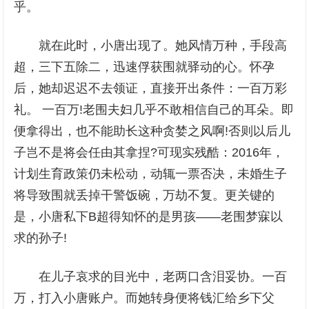
乎。
就在此时，小唐出现了。她风情万种，手段高
超，三下五除二，迅速俘获围就驿动的心。怀孕
后，她却迟迟不去领证，直接开出条件：一百万彩
礼。 一百万!老围夫妇几乎不敢相信自己的耳朵。即
便拿得出，也不能助长这种贪婪之风啊!否则以后儿
子岂不是将会任由其拿捏?可现实残酷：2016年，
计划生育政策仍未松动，动辄一票否决，未婚生子
将导致围就丢掉干警饭碗，万劫不复。更关键的
是，小唐私下B超得知怀的是男孩——老围梦寐以
求的孙子!
在儿子哀求的目光中，老两口含泪妥协。一百
万，打入小唐账户。而她转身便将钱汇给乡下父