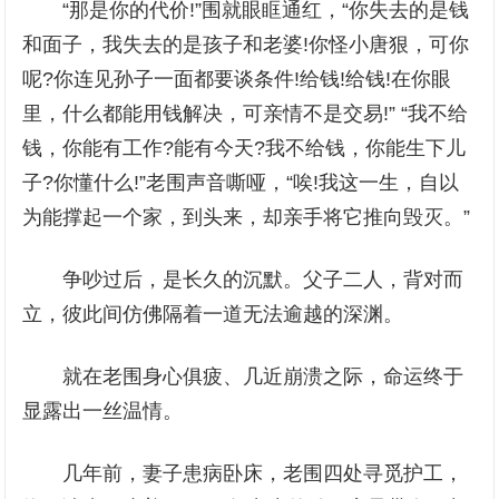
“那是你的代价!”围就眼眶通红，“你失去的是钱
和面子，我失去的是孩子和老婆!你怪小唐狠，可你
呢?你连见孙子一面都要谈条件!给钱!给钱!在你眼
里，什么都能用钱解决，可亲情不是交易!” “我不给
钱，你能有工作?能有今天?我不给钱，你能生下儿
子?你懂什么!”老围声音嘶哑，“唉!我这一生，自以
为能撑起一个家，到头来，却亲手将它推向毁灭。”
争吵过后，是长久的沉默。父子二人，背对而
立，彼此间仿佛隔着一道无法逾越的深渊。
就在老围身心俱疲、几近崩溃之际，命运终于
显露出一丝温情。
几年前，妻子患病卧床，老围四处寻觅护工，