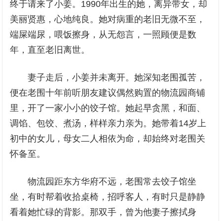
终于请来了小姜。1990年出生的她，离异带女，却
美丽贤惠，心地纯良。她对病重的老旧无微不至，
端屎端尿，喂饭擦身，从无怨言，一照顾便是数
年，直至老旧离世。
妻子走后，小姜并未离开。她深知老围孤苦，
便在老围十年前听朋友建议偶然购置的物流园商铺
里，开了一家小小的饺子馆。她起早贪黑，和面、
调馅、包饺、煮汤，样样亲力亲为。她带着14岁上
初中的女儿，母女二人相依为命，却始终对老围关
怀备至。
物流园距东方华府不远，老围常去饺子馆坐
坐，有时帮着收拾桌椅，招呼客人，有时只是静静
看着她忙碌的背影。那双手，曾为他妻子擦拭身