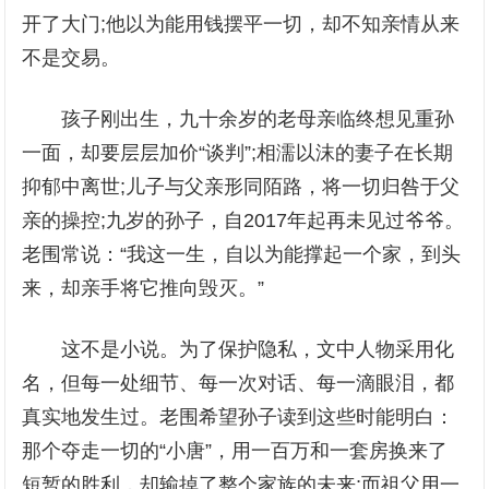
开了大门;他以为能用钱摆平一切，却不知亲情从来
不是交易。
孩子刚出生，九十余岁的老母亲临终想见重孙
一面，却要层层加价“谈判”;相濡以沫的妻子在长期
抑郁中离世;儿子与父亲形同陌路，将一切归咎于父
亲的操控;九岁的孙子，自2017年起再未见过爷爷。
老围常说：“我这一生，自以为能撑起一个家，到头
来，却亲手将它推向毁灭。”
这不是小说。为了保护隐私，文中人物采用化
名，但每一处细节、每一次对话、每一滴眼泪，都
真实地发生过。老围希望孙子读到这些时能明白：
那个夺走一切的“小唐”，用一百万和一套房换来了
短暂的胜利，却输掉了整个家族的未来;而祖父用一