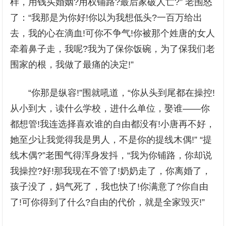
样，用钱买婚姻?用权铺路?最后家破人亡?” 老围怒
了：“我那是为你好!你以为我想低头?一百万给出
去，我的心在滴血!可你不争气!你被那个姓唐的女人
牵着鼻子走，我呢?我为了保你饭碗，为了保我们老
围家的根，我做了最痛的决定!”
“你那是纵容!”围就吼道，“你从头到尾都在操控!
从小到大，读什么学校，进什么单位，娶谁——你
都想管!我连选择喜欢谁的自由都没有!小唐再不好，
她至少让我觉得我是男人，不是你的提线木偶!” “提
线木偶?”老围气得浑身发抖，“我为你铺路，你却说
我操控?好!那我现在不管了!奶奶走了，你离婚了，
孩子没了，妈气死了，我也快了!你满意了?你自由
了!可你得到了什么?自由的代价，就是全家毁灭!”