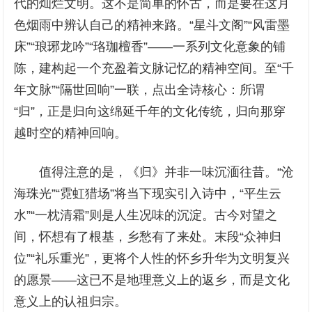
代的灿烂文明。这不是简单的怀古，而是要在这月
色烟雨中辨认自己的精神来路。“星斗文阁”“风雷墨
床”“琅琊龙吟”“珞珈檀香”——一系列文化意象的铺
陈，建构起一个充盈着文脉记忆的精神空间。至“千
年文脉”“隔世回响”一联，点出全诗核心：所谓
“归”，正是归向这绵延千年的文化传统，归向那穿
越时空的精神回响。
值得注意的是，《归》并非一味沉湎往昔。“沧
海珠光”“霓虹猎场”将当下现实引入诗中，“平生云
水”“一枕清霜”则是人生况味的沉淀。古今对望之
间，怀想有了根基，乡愁有了来处。末段“众神归
位”“礼乐重光”，更将个人性的怀乡升华为文明复兴
的愿景——这已不是地理意义上的返乡，而是文化
意义上的认祖归宗。