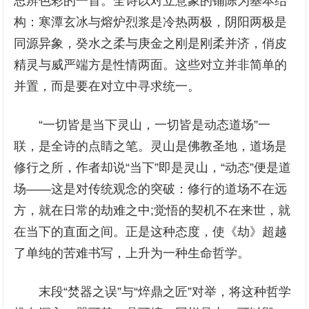
思辨色彩的一首。全诗以对立意象的铺陈为基本结
构：寒潭玄冰与熔炉烈浆是冷热两极，阴阳两极是
同源异象，癸水之柔与庚金之刚是刚柔并济，俏皮
精灵与威严端方是性情两面。这些对立并非简单的
并置，而是要在对立中寻求统一。
“一切皆是当下灵山，一切皆是动态道场”一
联，是全诗的点睛之笔。灵山是佛教圣地，道场是
修行之所，作者却说“当下”即是灵山，“动态”便是道
场——这是对传统观念的突破：修行的道场不在远
方，就在日常的劫难之中;觉悟的契机不在来世，就
在当下的直面之间。正是这种态度，使《劫》超越
了单纯的苦难书写，上升为一种生命哲学。
末段“焚器之误”与“焠鼎之匠”对举，将这种哲学