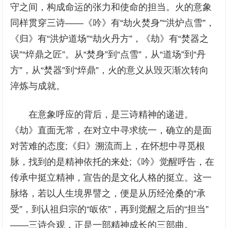
守之间，构成命运的张力和使命的担当。火的意象
同样贯穿三诗——《吟》有“劫火焚身”“洪炉点雪”，
《归》有“洪炉道场”“劫火丹方”，《劫》有“焚器之
误”“焠鼎之匠”。从“焚身”到“点雪”，从“道场”到“丹
方”，从“焚器”到“焠鼎”，火的意义从毁灭渐次转向
淬炼与成就。
在意象呼应的背后，是三诗精神的递进。
《劫》直面无常，在对立中寻求统一，确立的是面
对苦难的态度;《归》溯流而上，在怀想中寻觅根
脉，找到的是精神依托的来处;《吟》觉醒呼告，在
传承中挺立精神，宣告的是文化人格的挺立。这一
脉络，若以人生境界譬之，便是从历经沧桑的“承
受”，到认祖归宗的“皈依”，再到觉醒之后的“担当”
——三诗合观，正是一部精神成长的三部曲。