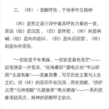
三、《吟》：觉醒呼告，于传承中立精神
《吟》是邢之诺三诗中最具呼告力量的一首。
若说《劫》是沉思，《归》是怀想，《吟》则是呐
喊;《劫》是向内追问，《归》是向后回望，《吟》
则是向外宣告。
“一切皆是千年离殇，一切皆是暮色苍茫”——
起笔便是一片苍凉。“沧海桑田”“露电尘光”“半山听
雨”“太虚有象”——意象层叠，写尽历史之重与人生
之幻。但《吟》的旨归不在沉溺，而在觉醒。“洪炉
点雪”“元神觉醒”“九紫焕章”“离火燃魂”——一系列意
象渐趋高亢，精神的苏醒呼之欲出。