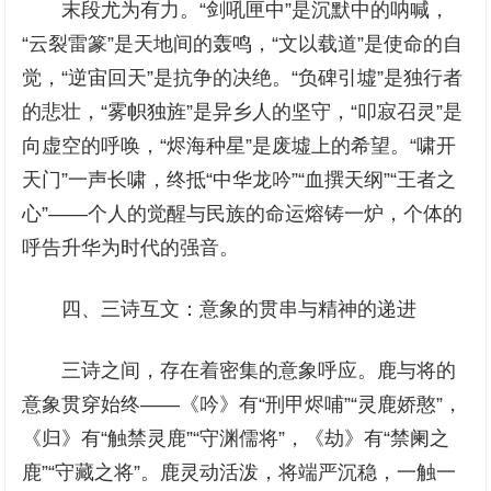
末段尤为有力。“剑吼匣中”是沉默中的呐喊，
“云裂雷篆”是天地间的轰鸣，“文以载道”是使命的自
觉，“逆宙回天”是抗争的决绝。“负碑引墟”是独行者
的悲壮，“雾帜独旌”是异乡人的坚守，“叩寂召灵”是
向虚空的呼唤，“烬海种星”是废墟上的希望。“啸开
天门”一声长啸，终抵“中华龙吟”“血撰天纲”“王者之
心”——个人的觉醒与民族的命运熔铸一炉，个体的
呼告升华为时代的强音。
四、三诗互文：意象的贯串与精神的递进
三诗之间，存在着密集的意象呼应。鹿与将的
意象贯穿始终——《吟》有“刑甲烬哺”“灵鹿娇憨”，
《归》有“触禁灵鹿”“守渊儒将”，《劫》有“禁阑之
鹿”“守藏之将”。鹿灵动活泼，将端严沉稳，一触一