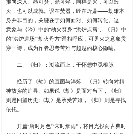
推向深入。器可焚，鼎可焠，同样是火，可以毁
灭，也可以成就。误在焚器，匠在焠鼎——劫难本
身并非目的，关键在于如何面对、如何转化。这一
意象与《吟》中的“劫火焚身”“洪炉点雪”、《归》中
的“洪炉道场”“劫火丹方”遥相呼应，可见火之意象贯
穿三诗，成为作者思考苦难与超越的核心隐喻。
二、《归》：溯流而上，于怀想中觅根脉
经历了《劫》的直面与淬炼，《归》转向对精
神故乡的追寻。如果说《劫》是面对当下，《归》
则是回望历史;《劫》是承受苦难，《归》则是寻找
依托。
开篇“唐时月色”“宋时烟雨”，将目光投向古典时