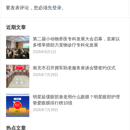
要发表评论，您必须先
登录
。
近期文章
第二届小动物兽医专科发展大会启幕，皇家以
多维举措助力宠物诊疗专科化发展
2026年8月1日
南充市召开拥军助老服务座谈会暨签约仪式
2026年7月29日
明星延缓眼部衰老用什么眼膜？明星眼部护理
挚爱眼膜排行榜10强
2026年7月28日
热点文章