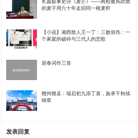
长篇叙事史诗《麦芒》——两粒被风吹散
的麦子用六十年走回同一根麦秆
【小说】湘西散人王一丁：三败俱伤：一
个家庭的破碎与三代人的悲歌
迎春词作三首
赣州赣县：瑞启初九添丁喜，族承千秋续
锦章
发表回复