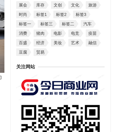
展会
库存
文创
文化
旅游
时尚
标签1
标签2
标签3
标签一
标签三
标签二
汽车
消费
猪肉
电影
电竞
疫苗
百盛
经济
美妆
艺术
融信
豆腐
贸易
关注网站
功