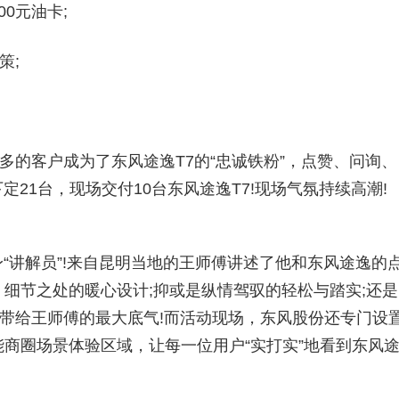
0元油卡;
策;
。
的客户成为了东风途逸T7的“忠诚铁粉”，点赞、问询、
定21台，现场交付10台东风途逸T7!现场气氛持续高潮!
“讲解员”!来自昆明当地的王师傅讲述了他和东风途逸的
细节之处的暖心设计;抑或是纵情驾驭的轻松与踏实;还是
逸带给王师傅的最大底气!而活动现场，东风股份还专门设
商圈场景体验区域，让每一位用户“实打实”地看到东风