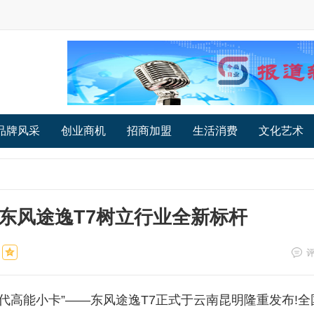
品牌风采
创业商机
招商加盟
生活消费
文化艺术
东风途逸T7树立行业全新标杆
代高能小卡”——东风途逸T7正式于云南昆明隆重发布!全