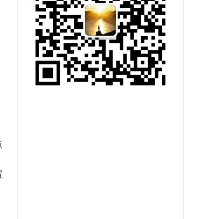
点
置
途