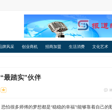
品牌风采
创业商机
招商加盟
生活消费
文化艺术
“最踏实”伙伴
怕很多师傅的梦想都是“稳稳的幸福”!能够靠着自己的