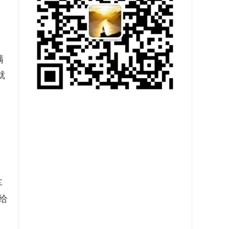
满
就
车
给