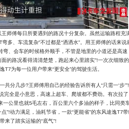
王师傅每日所要遇到的路况十分复杂。虽然运输路程充
路窄弯多、车流复杂”不过都是“洒洒水”。用王师傅的话来说
转弯、会车的时候格外顺手，不管是地里的小道还是高速
面的路况看得清清楚楚，跑起来心里踏实”!一次次细致的
逸T7为每一位用户带来“更安全”的驾驶生活。
分几步?王师傅用自己的经验告诉所有人“只需一‘步’”!
来说完全是小意思，高速上超车、爬坡都不费劲。有次拉了
算下来一公里也就5毛左右，百公里六个多油的样子，比同类
”!动力满足，油耗节省，一款“更能省”的东风途逸T7带
带来了踏实运输的“底气”!