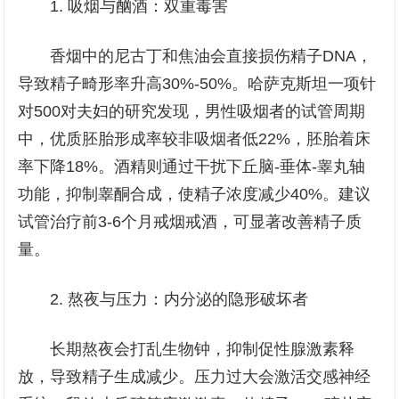
1. 吸烟与酗酒：双重毒害
香烟中的尼古丁和焦油会直接损伤精子DNA，
导致精子畸形率升高30%-50%。哈萨克斯坦一项针
对500对夫妇的研究发现，男性吸烟者的试管周期
中，优质胚胎形成率较非吸烟者低22%，胚胎着床
率下降18%。酒精则通过干扰下丘脑-垂体-睾丸轴
功能，抑制睾酮合成，使精子浓度减少40%。建议
试管治疗前3-6个月戒烟戒酒，可显著改善精子质
量。
2. 熬夜与压力：内分泌的隐形破坏者
长期熬夜会打乱生物钟，抑制促性腺激素释
放，导致精子生成减少。压力过大会激活交感神经