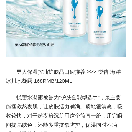
男人保湿控油护肤品口碑推荐 >>> 悦蕾 海洋
冰川水凝露 168RMB/120ML
悦蕾水凝露被誉为“护肤全能型选手”，最主要
能拯救熬夜肌，让皮肤活力满满。质地很清爽，吸
收较快，对于熬夜暗沉肌用这个简直一绝，用完瞬
间提亮肤色，还能多重抗氧防护，保湿同时不油