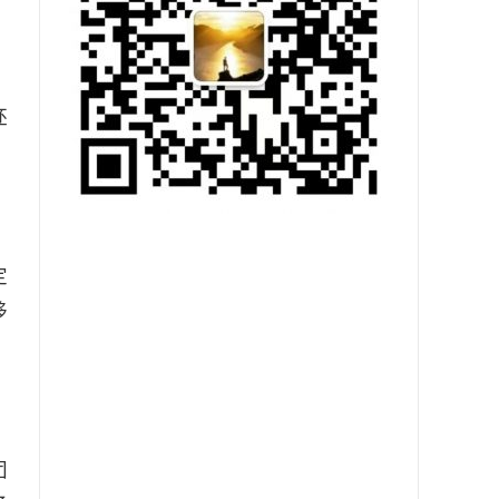
胚
定
移
团