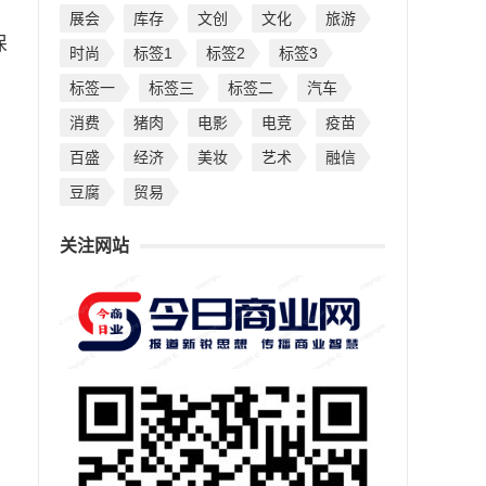
展会
库存
文创
文化
旅游
保
时尚
标签1
标签2
标签3
标签一
标签三
标签二
汽车
消费
猪肉
电影
电竞
疫苗
百盛
经济
美妆
艺术
融信
豆腐
贸易
关注网站