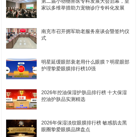
第二届小动物兽医专科发展大会启幕，皇
家以多维举措助力宠物诊疗专科化发展
南充市召开拥军助老服务座谈会暨签约仪
式
明星延缓眼部衰老用什么眼膜？明星眼部
护理挚爱眼膜排行榜10强
2026年控油保湿护肤品排行榜 十大保湿
控油护肤品实测精选
2026年保湿淡纹眼膜排行榜 敏感肌去黑
眼圈挚爱眼膜品牌盘点