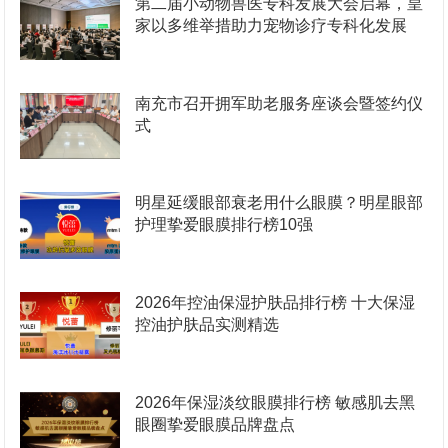
第二届小动物兽医专科发展大会启幕，皇
家以多维举措助力宠物诊疗专科化发展
南充市召开拥军助老服务座谈会暨签约仪
式
明星延缓眼部衰老用什么眼膜？明星眼部
护理挚爱眼膜排行榜10强
2026年控油保湿护肤品排行榜 十大保湿
控油护肤品实测精选
2026年保湿淡纹眼膜排行榜 敏感肌去黑
眼圈挚爱眼膜品牌盘点