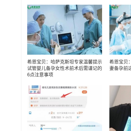
希恩宝贝：哈萨克斯坦专家温馨提示
希恩宝贝
试管婴儿备孕女性术前术后需谨记的
妻备孕前
6点注意事项