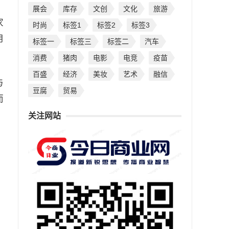
展会
库存
文创
文化
旅游
家
时尚
标签1
标签2
标签3
用
标签一
标签三
标签二
汽车
消费
猪肉
电影
电竞
疫苗
百盛
经济
美妆
艺术
融信
与
豆腐
贸易
而
关注网站