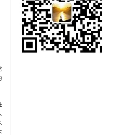
需
的
进
入
术
不