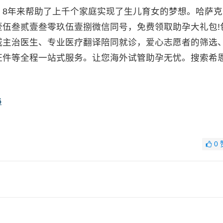
，8年来帮助了上千个家庭实现了生儿育女的梦想。哈萨克
伍叁贰壹叁零玖伍壹捌微信同号，免费领取助孕大礼包!
威主治医生、专业医疗翻译陪同就诊，爱心志愿者的筛选
证件等全程一站式服务。让您海外试管助孕无忧。搜索希
6
0