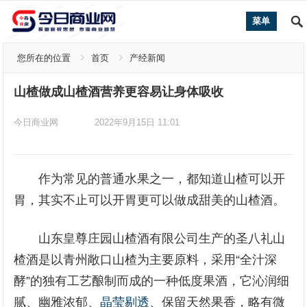
菜单
您所在的位置
首页
产经新闻
山楂做成山楂酒营养更容易让身体吸收
今日商业网
2022年9月15日 11:01
作为常见的普通水果之一，都知道山楂可以开
胃，其实不止可以开胃更可以做成甜美的山楂酒。
山东皇尊庄园山楂酒有限公司生产的圣八礼山
楂酒是以青州敞口山楂为主要原料，采用“全汁深
酵”的独有工艺酿制而成的一种低度果酒，它沁润细
腻、幽雅浓郁、
晶莹剔透
、保留天然果香，略有微