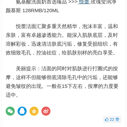
氨基酸洗面奶首选臻品 >>>
悦蕾
玫瑰莹润净
颜慕斯 128RMB/120ML
悦蕾洁面汇聚多重天然精华，泡沫丰富，温和
亲肤，富有卓越渗透能力。能深入肌肤底层，及时
溶解彩妆，迅速清洁肤底污垢，修复受损组织，有
效细致毛孔，控油祛痘，给肌肤别样的亮白享受。
美丽提示：洁面的同时对肌肤进行打圈式的按
摩，这样不但能够彻底清除毛孔中的污垢，还能够
避免皱纹的出现。一般在15下左右，按摩的力度要
适中。
22
赞