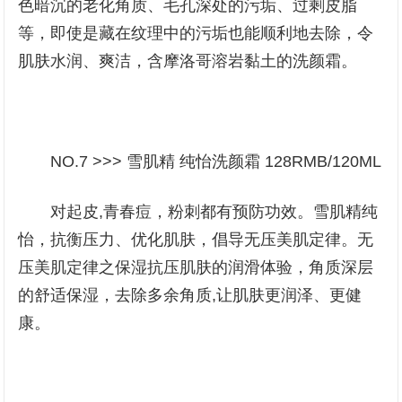
色暗沉的老化角质、毛孔深处的污垢、过剩皮脂
等，即使是藏在纹理中的污垢也能顺利地去除，令
肌肤水润、爽洁，含摩洛哥溶岩黏土的洗颜霜。
NO.7 >>> 雪肌精 纯怡洗颜霜 128RMB/120ML
对起皮,青春痘，粉刺都有预防功效。雪肌精纯
怡，抗衡压力、优化肌肤，倡导无压美肌定律。无
压美肌定律之保湿抗压肌肤的润滑体验，角质深层
的舒适保湿，去除多余角质,让肌肤更润泽、更健
康。