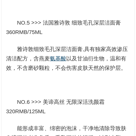
NO.5 >>> 法国雅诗敦 细致毛孔深层洁面膏
360RMB/75ML
雅诗敦细致毛孔深层洁面膏,具有独家高效渗压
清洁配方，含燕麦
氨基酸
以及甘油衍生物，温和有
效，不含磨砂颗粒，不会伤害皮肤天然的保护层。
NO.6 >>> 美谛高丝 无限深活洗颜霜
320RMB/125ML
能形成丰富、绵密的泡沫，干净地清除导致肤