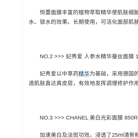
悦蕾面膜丰富的植物萃取精华使肌肤细腻
水、锁水的效果。长期使用，可活化面部肌
​
NO.2 >>> 妃秀爱 人参水精华蚕丝面膜 14
妃秀爱以中草药
精华
为基础，采用德国
透肌肤直达真皮层，有效地发挥调理修护作用
NO.3 >>> CHANEL 美白光彩面膜 850R
加速美白及淡斑功效。浸透了25ml清新