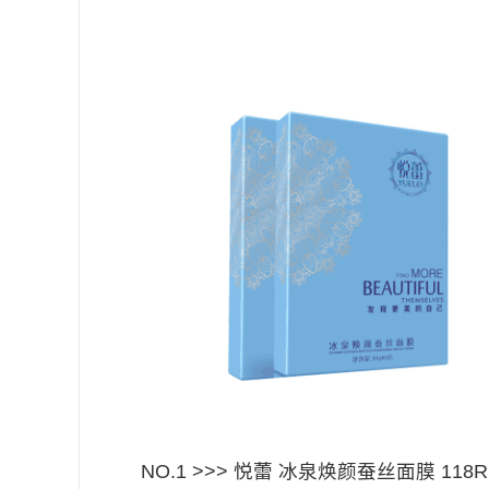
​
NO.1 >>> 悦蕾 冰泉焕颜蚕丝面膜 118RM