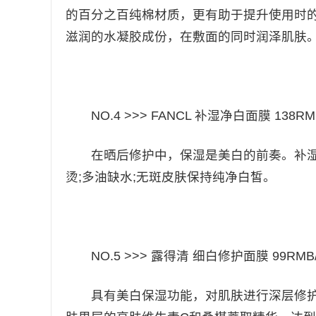
的百分之百纯棉材质，更有助于提升使用时的
滋润的水凝胶成份，在敷面的同时润泽肌肤。
NO.4 >>> FANCL 补湿净白面膜 138RMB
在晒后修护中，保湿是美白的前奏。补湿纾
烫;多油缺水;无斑皮肤保持纯净白皙​。
NO.5 >>> 露得清 细白修护面膜 99RMB/
具有美白保湿功能，对肌肤进行深层修护