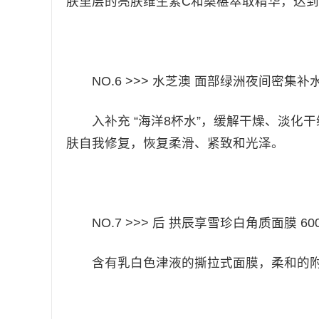
肤里层的亮肤维生素C和桑椹萃取精华，达到
NO.6 >>> 水芝澳 面部绿洲夜间密集补水面膜
入补充 “海洋8杯水”，缓解干燥、淡化
肤自我修复，恢复柔滑、紧致和光泽。
​
NO.7 >>> 后 拱辰享雪珍白角质面膜 600R
含有乳白色津液的撕拉式面膜，柔和的附
​