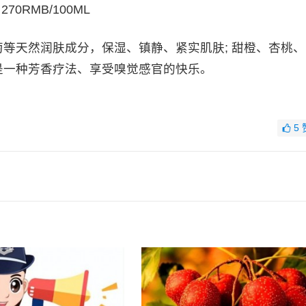
0RMB/100ML
天然润肤成分，保湿、镇静、紧实肌肤; 甜橙、杏桃、
是一种芳香疗法、享受嗅觉感官的快乐。
5