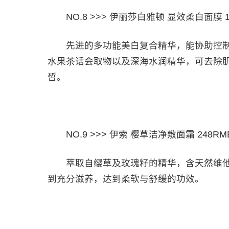
NO.8 >>> 伊丽莎白雅顿 显效柔白面膜 15
先进的多功能美白复合精华，能协助控制及
水果茶话会取物以及深海水润精华，可去除
皙。
NO.9 >>> 伊索 樱草洁净敷面霜 248RMB
萃取自缨草及玫瑰籽的精华，含天然维他命E
到充分滋养，达到柔软与舒缓的功效。​