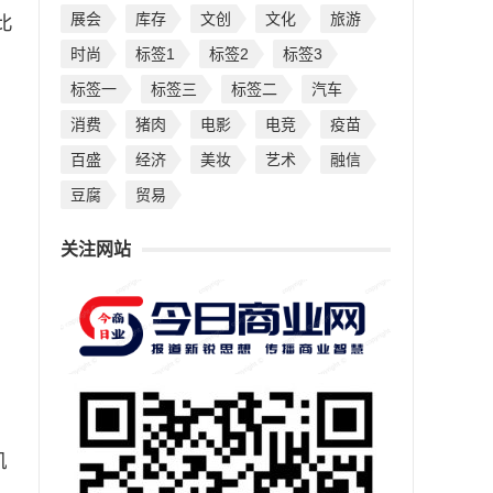
展会
库存
文创
文化
旅游
比
时尚
标签1
标签2
标签3
标签一
标签三
标签二
汽车
消费
猪肉
电影
电竞
疫苗
百盛
经济
美妆
艺术
融信
豆腐
贸易
关注网站
肌