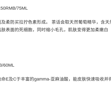
0RMB/75ML
柔防买拉拧色素形成。 茶话会取天然葡萄精华，含天
肌肤表面的死细胞，同时缩小毛孔，肌肤变得更加柔嫩白
/60ML
及C于丰富的gamma-亚麻油酸，能皮肤快速吸收并