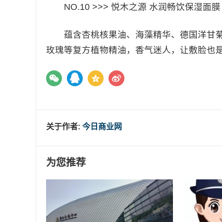
NO.10 >>> 悦木之源 水润畅饮保湿面膜 27
蕴含杏桃核果油、海藻精华、德国洋甘菊等
玫瑰等复方植物精油，香气迷人，让敷脸也
关于作者:
今日商业网
为您推荐