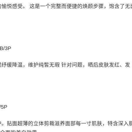
愉悦感受。 这是一个完整而便捷的焕颜步骤，饱含了无
​
/3P
缓降温，维护纯皙无瑕 针对问题，晒后皮肤发红、发
5P
。贴面超薄的立体剪裁滋养面部每一寸肌肤，特含深入