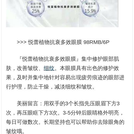
>>> 悦蕾植物抗衰多效眼膜 98RMB/6P
『悦蕾植物抗衰多效眼膜』集中修护眼部肌
肤，改善皱纹、
细纹
。本眼膜具有出色的修护效
果，及时并集中地针对容易出现疲劳痕迹的眼部进
行护理，防止干燥，减淡细纹和皱纹。
美丽留言：用双手的3个长指先压眼眉下方3
次，再压眼眶下方3次。3-5分钟后眼睛格外明亮，
每日可做数次。长期坚持也可以帮助你去除眼角的
皱纹哦。