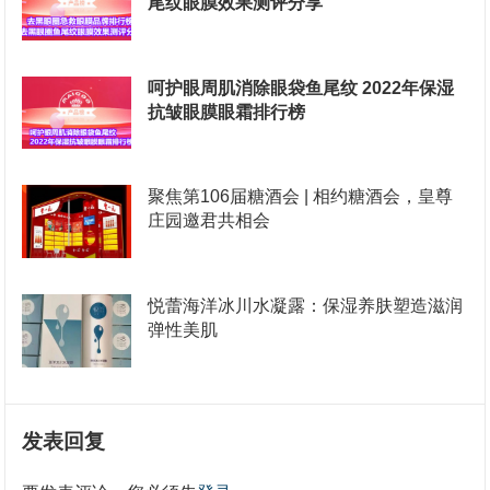
尾纹眼膜效果测评分享
呵护眼周肌消除眼袋鱼尾纹 2022年保湿
抗皱眼膜眼霜排行榜
聚焦第106届糖酒会 | 相约糖酒会，皇尊
庄园邀君共相会
悦蕾海洋冰川水凝露：保湿养肤塑造滋润
弹性美肌
发表回复