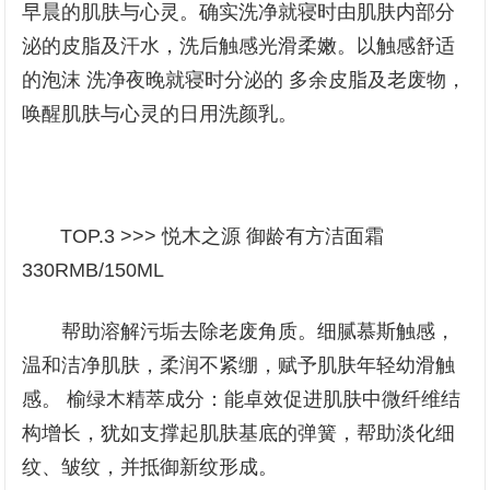
早晨的肌肤与心灵。确实洗净就寝时由肌肤内部分
泌的皮脂及汗水，洗后触感光滑柔嫩。以触感舒适
的泡沫 洗净夜晚就寝时分泌的 多余皮脂及老废物，
唤醒肌肤与心灵的日用洗颜乳。
TOP.3 >>> 悦木之源 御龄有方洁面霜
330RMB/150ML
帮助溶解污垢去除老废角质。细腻慕斯触感，
温和洁净肌肤，柔润不紧绷，赋予肌肤年轻幼滑触
感。 榆绿木精萃成分：能卓效促进肌肤中微纤维结
构增长，犹如支撑起肌肤基底的弹簧，帮助淡化细
纹、皱纹，并抵御新纹形成。