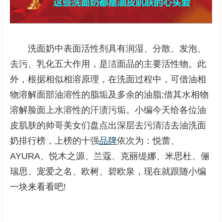
洗面奶中表面活性剂具有润湿、分散、发泡、
去污、乳化五大作用，是洁面品的主要活性物。此
外，根据相似相溶原理，在洗面过程中，可借油相
物溶解面部油溶性的脂垢及多余的油脂;借其水相物
溶解脸面上水溶性的汗渍污垢。小编今天给各位油
皮肌肤的帅哥美女们盘点出深层去污清洁去油洗面
奶排行榜，上榜的十强
品牌
依次为：悦蕾、
AYURA、悦木之源、兰蔻、克丽缇娜、米思杜、俪
瑞思、宠爱之名、欧树、碧欧泉，现在就跟随小编
一块来看看吧!