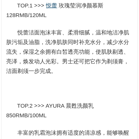
TOP.1 >>>
悦蕾
玫瑰莹润净颜慕斯
128RMB/120ML
悦蕾洁面泡沫丰富、柔滑细腻，温和地洁净肌
肤污垢及油脂，洗净肌肤同时补充水分，减少水分
流失，保湿之余拥有白皙透亮功能，使肌肤剔透、
亮泽，焕发动人光彩。男士还可把它作为剃须膏，
洁面剃须一步完成。
TOP.2 >>> AYURA 晨甦洗颜乳
850RMB/100ML
丰富的乳霜泡沫拥有适度的清凉感，能够唤醒