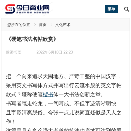
菜单
您所在的位置
首页
文化艺术
《硬笔书法名帖欣赏》
致远书斋
2022年6月10日 22:23
把一个向来追求天圆地方、严苛工整的中国汉字，
采用英文书写体方式并写出行云流水般的英文字帖
款式？堪称硬笔
楷书
体一大书法创新之举。
书写者笔走蛇龙，一气呵成。不但字迹清晰明快，
且字形清爽脱俗。夸张一点儿说简直疑似是天人之
作！
这得是具有多么强大老道的笔法功底才可达到的硬