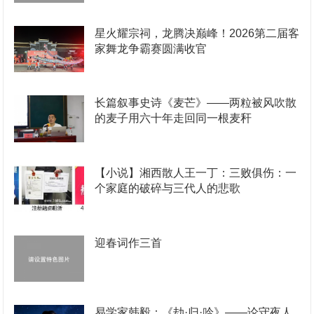
星火耀宗祠，龙腾决巅峰！2026第二届客
家舞龙争霸赛圆满收官
长篇叙事史诗《麦芒》——两粒被风吹散
的麦子用六十年走回同一根麦秆
【小说】湘西散人王一丁：三败俱伤：一
个家庭的破碎与三代人的悲歌
迎春词作三首
易学家韩毅：《劫·归·吟》——论守夜人