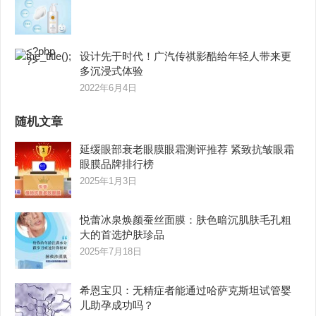
设计先于时代！广汽传祺影酷给年轻人带来更
多沉浸式体验
2022年6月4日
随机文章
延缓眼部衰老眼膜眼霜测评推荐 紧致抗皱眼霜
眼膜品牌排行榜
2025年1月3日
悦蕾冰泉焕颜蚕丝面膜：肤色暗沉肌肤毛孔粗
大的首选护肤珍品
2025年7月18日
希恩宝贝：无精症者能通过哈萨克斯坦试管婴
儿助孕成功吗？