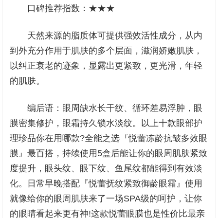
口碑推荐指数：★★★
天然来源的脂质体可提供强效活性成分，从内
到外充分作用于肌肤的多个层面，滋润娇嫩肌肤，
以纠正衰老的迹象，显露出更紧致，更光滑，年轻
的肌肤。
编后语：眼周缺水长干纹、循环差易浮肿，眼
膜密集修护，眼霜持久锁水淡纹。以上十款眼部护
理珍品你在用哪款?全能之选『悦蕾冻龄抗皱多效眼
膜』最百搭，持续使用5盒后能让你的眼周肌肤紧致
度提升，眼头纹、眼下纹、鱼尾纹都能得到有效淡
化。日常早晚搭配『悦蕾抚纹紧致御龄眼霜』使用
就像给你的眼周肌肤来了一场SPA级的呵护，让你
的眼睛看起来更有神!这款悦蕾眼膜也是性价比最亲