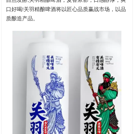
自然发酵;关羽精酿啤酒，麦香浓郁，口感醇厚，爽
口好喝!关羽精酿啤酒将以匠心品质赢战市场，以品
质酿造产品。