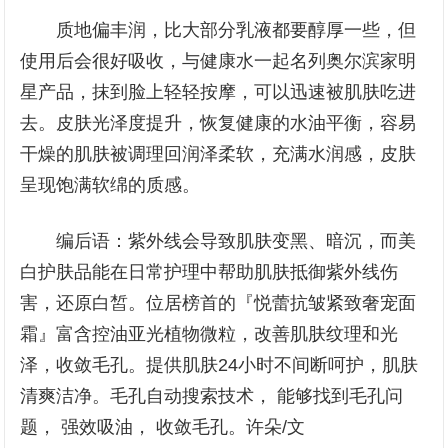
质地偏丰润，比大部分乳液都要醇厚一些，但
使用后会很好吸收，与健康水一起名列奥尔滨家明
星产品，抹到脸上轻轻按摩，可以迅速被肌肤吃进
去。皮肤光泽度提升，恢复健康的水油平衡，容易
干燥的肌肤被调理回润泽柔软，充满水润感，皮肤
呈现饱满软绵的质感。
编后语：紫外线会导致肌肤变黑、暗沉，而美
白护肤品能在日常护理中帮助肌肤抵御紫外线伤
害，还原白皙。位居榜首的『悦蕾抗皱紧致奢宠面
霜』富含控油亚光植物微粒，改善肌肤纹理和光
泽，收敛毛孔。提供肌肤24小时不间断呵护，肌肤
清爽洁净。毛孔自动搜索技术， 能够找到毛孔问
题， 强效吸油， 收敛毛孔。许朵/文