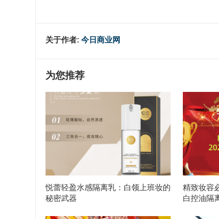
关于作者:
今日商业网
为您推荐
悦蕾轻盈水感隔离乳：白领上班妆的
精致妆容必
秘密武器
白控油隔