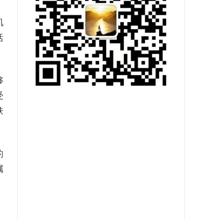
肌
活
够
受
肤
的
属