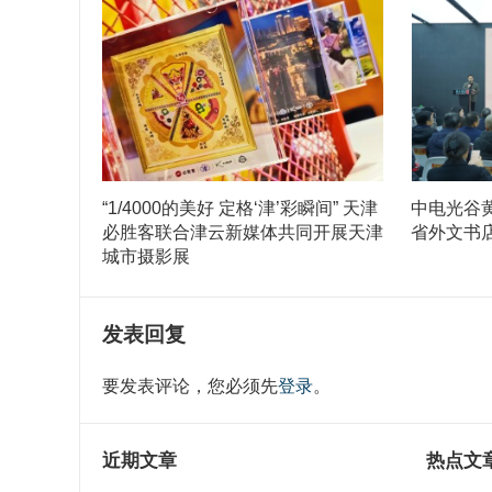
“1/4000的美好 定格‘津’彩瞬间” 天津
中电光谷
必胜客联合津云新媒体共同开展天津
省外文书
城市摄影展
发表回复
要发表评论，您必须先
登录
。
近期文章
热点文