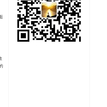
面
效
的