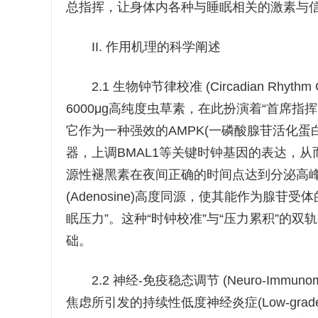
总指挥，让身体内各种与睡眠相关的激素与信
II. 作用机理的科学阐述
2.1 生物钟节律校准 (Circadian Rhythm C
6000μg高纯度虫草素，在此扮演着“首席
它作为一种强效的AMPK(一磷酸腺苷活化
器，上调BMAL1等关键时钟基因的表达，
源性褪黑素在夜间正确的时间点达到分泌高峰
(Adenosine)高度同源，使其能作为腺
眠压力”。这种“时钟校准”与“压力累积”的双
础。
2.2 神经-免疫稳态调节 (Neuro-Immunomodu
焦虑所引发的持续性低度神经炎症(Low-grade 