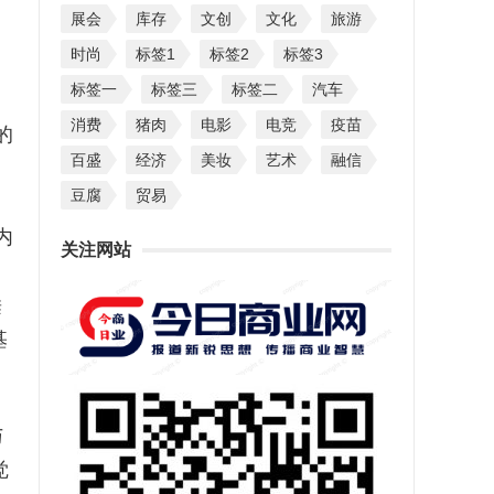
展会
库存
文创
文化
旅游
时尚
标签1
标签2
标签3
标签一
标签三
标签二
汽车
消费
猪肉
电影
电竞
疫苗
含的
百盛
经济
美妆
艺术
融信
，
豆腐
贸易
内
关注网站
睡
基
与
觉