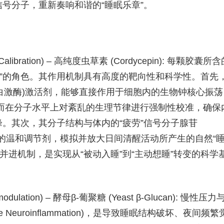
号分子，重新奏响和谐的“睡眠乐章”。
alibration) – 高纯度虫草素 (Cordycepin): 每颗胶囊所
指挥”的角色。其作用机制具有高度的靶向性和科学性。首先
蛋白激酶)激活剂，能够直接作用于细胞内的生物钟核心振荡
从而在分子水平上对紊乱的生理节律进行强制性校准，确保
。其次，其分子结构与体内的“疲劳”信号分子腺苷
苷受体的温和调节剂，模拟并放大日间清醒活动所产生的自然“
轨并进机制，是实现从“被动入睡”到“主动想睡”转变的科学
lation) – 酵母β-葡聚糖 (Yeast β-Glucan): 慢性压力
Neuroinflammation)，是导致睡眠结构破坏、夜间频繁