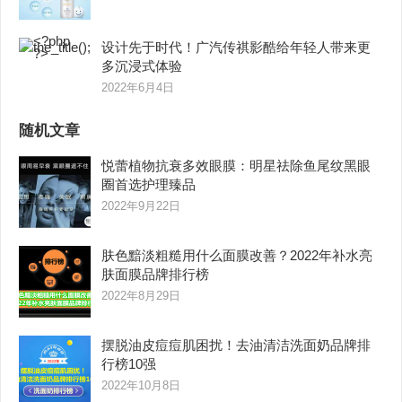
设计先于时代！广汽传祺影酷给年轻人带来更
多沉浸式体验
2022年6月4日
随机文章
悦蕾植物抗衰多效眼膜：明星祛除鱼尾纹黑眼
圈首选护理臻品
2022年9月22日
肤色黯淡粗糙用什么面膜改善？2022年补水亮
肤面膜品牌排行榜
2022年8月29日
摆脱油皮痘痘肌困扰！去油清洁洗面奶品牌排
行榜10强
2022年10月8日