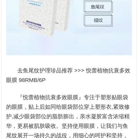
去鱼尾纹护理珍品推荐 >>> 悦蕾植物抗衰多效
眼膜 98RMB/6P
『悦蕾植物抗衰多效眼膜』专注于塑形贴眼袋
的眼膜，贴上后如同给眼袋部位穿上塑形衣,紧致修
护,减少眼袋部位的脂肪膨出，亲水凝胶富含浓缩精
华，更易被肌肤吸收。坚持使用眼膜，让我们与鱼
尾纹展开一场持久的战役，用细心的呵护和坚持，