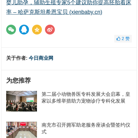
婴儿助孕，辅助生殖专家5个建议助你提高胚胎着床
率 – 哈萨克斯坦希恩宝贝 (xienbaby.cn)
2
赞
关于作者:
今日商业网
为您推荐
第二届小动物兽医专科发展大会启幕，皇
家以多维举措助力宠物诊疗专科化发展
南充市召开拥军助老服务座谈会暨签约仪
式