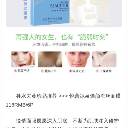
补水去黄珍品推荐 >>> 悦蕾冰泉焕颜蚕丝面膜
118RMB/6P
悦蕾面膜层层深入肌底，不断为肌肤注入修护