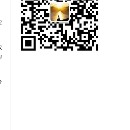
些
取
的
价