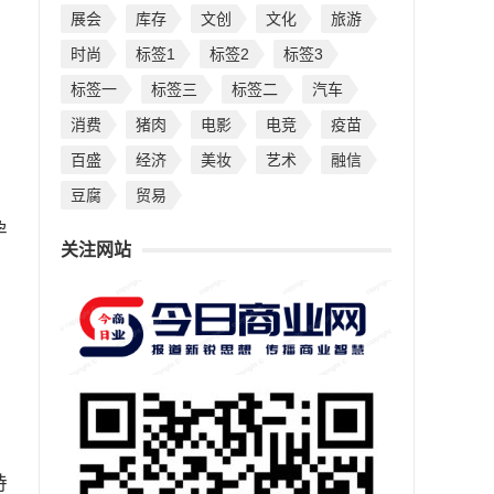
展会
库存
文创
文化
旅游
时尚
标签1
标签2
标签3
标签一
标签三
标签二
汽车
消费
猪肉
电影
电竞
疫苗
百盛
经济
美妆
艺术
融信
。
豆腐
贸易
孕
关注网站
持