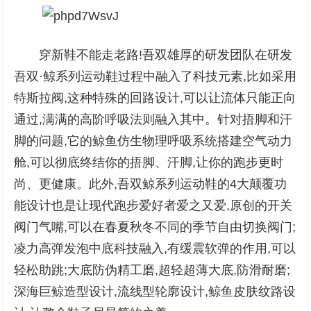
穿新鞋不能走老路!吾双雄厚的研发团队在研发
吾双·鲸系列运动鞋过程中融入了科技元素,比如采用
特斯拉阀,这种特殊的回路设计,可以让流体只能正向
通过,满满的高阶呼吸法则融入其中。针对捂脚和汗
脚的问题,它的鲸鱼仿生物理呼吸系统搭建空气动力
舱,可以彻底终结你的捂脚、汗脚,让你的跑步更时
尚、更健康。此外,吾双鲸系列运动鞋的4大颠覆功
能设计也是让现代跑步爱好者爱之又爱,原创的开关
阀门气嘴,可以在春夏秋冬不同的季节自由切换阀门;
凌力高弹发泡中底科技融入,有缓震软弹的作用,可以
轻松助跳;大底防伪精工磨,超轻超薄大底,防滑耐磨;
深海巨鲸造型设计,流线型轮廓设计,鲸鱼皮肤纹路设