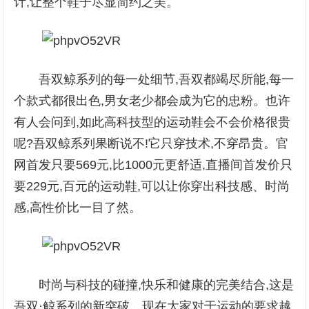
计,让整个鞋子尽显简约之美。
吾双鲸系列的每一处细节,吾双都竭尽所能,每一
个款式都很出色,男女老少都会成为它的忠粉。也许
有人会问到,如此高科技型的运动鞋会不会价格很贵
呢?吾双鲸系列果断说不!它只穿技术,不穿昂贵。官
网首发只要569元,比1000元更舒适,直播间首发价只
要229元,百元的运动鞋,可以让你穿出科技感、时尚
感,高性价比一目了然。
时尚与科技的碰撞,快乐和健康的完美结合,这是
吾双·鲸系列的新突破。现在大家对于运动的要求越