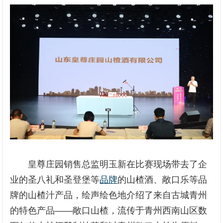
皇尊庄园销售总监明玉新在比赛现场带去了企
业的圣八礼和圣登堡等
品牌
的山楂酒、敞口乐等品
牌的山楂汁产品，绘声绘色地介绍了来自古城青州
的特色产品——敞口山楂，流传于青州西南山区数