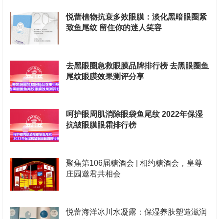
悦蕾植物抗衰多效眼膜：淡化黑暗眼圈紧
致鱼尾纹 留住你的迷人笑容
去黑眼圈急救眼膜品牌排行榜 去黑眼圈鱼
尾纹眼膜效果测评分享
呵护眼周肌消除眼袋鱼尾纹 2022年保湿
抗皱眼膜眼霜排行榜
聚焦第106届糖酒会 | 相约糖酒会，皇尊
庄园邀君共相会
悦蕾海洋冰川水凝露：保湿养肤塑造滋润